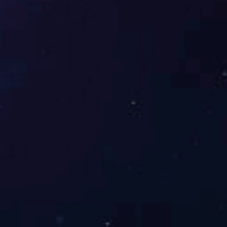
新，所以要在机房内设置一台全热交换器新风机，并且加安装净化
 并且要确保机房区域每小时换气的次数大于或等于3次。 排气
 机房的新风系统可以确保机房空调正常运行及机房合理的正压状
，其中的供配电系统的可靠性是极高的。本章中提到的项目信息，
。本项目供电系统计划采用UPS和市电双路供电设计，基于预算
线缆、配电柜及相应的电路，以满足用电峰值为其设计负荷。强弱
方案
安全无线网络建设方案
智能化机房建设及动环监测
分支组