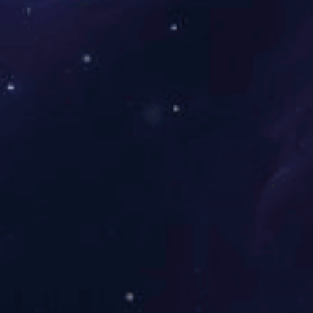
留言应用名称：
客户留言
描述：