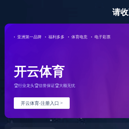
首页
解决方案

解决方案
进一步了解

弱电系统建设及智能化系统
信息安全整体解决方案
安全云解决方案
安全无线网络建设方案
智能化机房建设及动环监测