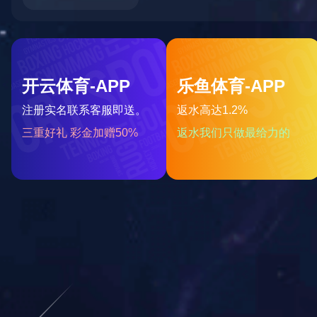
国内案例
国外案例
关于我们

关于我们
进一步了解

公司简介
企业文化
荣誉资质
发展历程
合作品牌
金年会-中国一站式体育服务平台